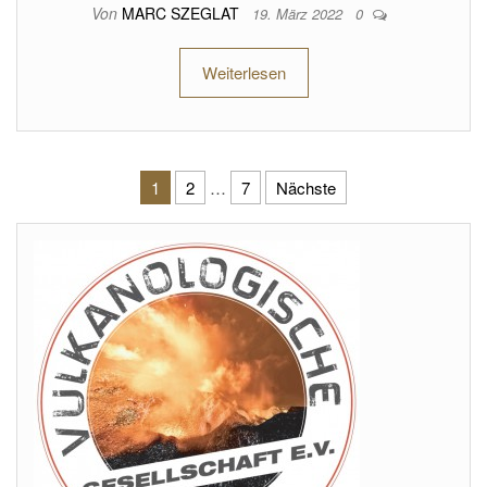
Von
MARC SZEGLAT
19. März 2022
0
Weiterlesen
Seitennummerierung der Beiträ
1
2
…
7
Nächste