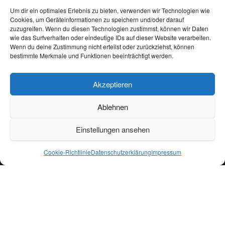
Um dir ein optimales Erlebnis zu bieten, verwenden wir Technologien wie
Cookies, um Geräteinformationen zu speichern und/oder darauf
META
zuzugreifen. Wenn du diesen Technologien zustimmst, können wir Daten
wie das Surfverhalten oder eindeutige IDs auf dieser Website verarbeiten.
Wenn du deine Zustimmung nicht erteilst oder zurückziehst, können
Anmelden
bestimmte Merkmale und Funktionen beeinträchtigt werden.
Eintrags-Feed
Kommentar-Feed
Akzeptieren
WordPress.org
Ablehnen
Einstellungen ansehen
Stolz präsentiert von
WordPress
|
Theme:
Head Blog
Cookie-Richtlinie
Datenschutzerklärung
Impressum