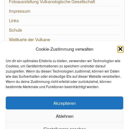
Fotoausstellung Vulkanologische Gesellschaft
Impressum
Links
Schule
Weltkarte der Vulkane
Cookie-Zustimmung verwalten
Um dir ein optimales Erlebnis zu bieten, verwenden wir Technologien wie
Cookies, um Geräteinformationen zu speichern und/oder darauf
META
zuzugreifen. Wenn du diesen Technologien zustimmst, können wir Daten
wie das Surfverhalten oder eindeutige IDs auf dieser Website verarbeiten.
Wenn du deine Zustimmung nicht erteilst oder zurückziehst, können
Anmelden
bestimmte Merkmale und Funktionen beeinträchtigt werden.
Eintrags-Feed
Kommentar-Feed
Akzeptieren
WordPress.org
Ablehnen
Einstellungen ansehen