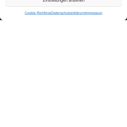
Stolz präsentiert von
WordPress
|
Theme:
Head Blog
Cookie-Richtlinie
Datenschutzerklärung
Impressum